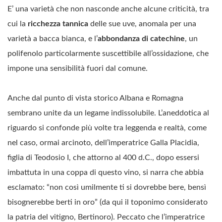
E’ una varietà che non nasconde anche alcune criticità, tra
cui la
ricchezza tannica
delle sue uve, anomala per una
varietà a bacca bianca, e l’
abbondanza di catechine
, un
polifenolo particolarmente suscettibile all’ossidazione, che
impone una sensibilità fuori dal comune.
Anche dal punto di vista storico Albana e Romagna
sembrano unite da un legame indissolubile. L’aneddotica al
riguardo si confonde più volte tra leggenda e realtà, come
nel caso, ormai arcinoto, dell’imperatrice Galla Placidia,
figlia di Teodosio I, che attorno al 400 d.C., dopo essersi
imbattuta in una coppa di questo vino, si narra che abbia
esclamato: “non così umilmente ti si dovrebbe bere, bensì
bisognerebbe berti in oro” (da qui il toponimo considerato
la patria del vitigno, Bertinoro). Peccato che l’imperatrice