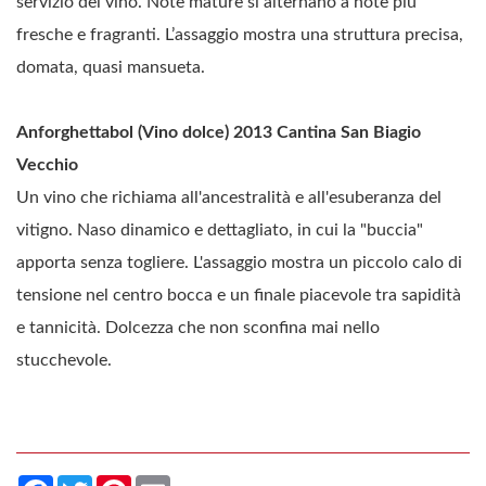
servizio del vino. Note mature si alternano a note più
fresche e fragranti. L’assaggio mostra una struttura precisa,
domata, quasi mansueta.
Anforghettabol (Vino dolce) 2013 Cantina San Biagio
Vecchio
Un vino che richiama all'ancestralità e all'esuberanza del
vitigno. Naso dinamico e dettagliato, in cui la "buccia"
apporta senza togliere. L'assaggio mostra un piccolo calo di
tensione nel centro bocca e un finale piacevole tra sapidità
e tannicità. Dolcezza che non sconfina mai nello
stucchevole.
Facebook
Twitter
Pinterest
Email