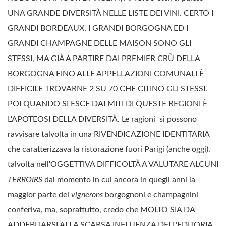
UNA GRANDE DIVERSITÀ NELLE LISTE DEI VINI. CERTO I
GRANDI BORDEAUX, I GRANDI BORGOGNA ED I
GRANDI CHAMPAGNE DELLE MAISON SONO GLI
STESSI, MA GIÀ A PARTIRE DAI PREMIER CRÙ DELLA
BORGOGNA FINO ALLE APPELLAZIONI COMUNALI È
DIFFICILE TROVARNE 2 SU 70 CHE CITINO GLI STESSI.
POI QUANDO SI ESCE DAI MITI DI QUESTE REGIONI È
L'APOTEOSI DELLA DIVERSITÀ. Le ragioni si possono
ravvisare talvolta in una RIVENDICAZIONE IDENTITARIA
che caratterizzava la ristorazione fuori Parigi (anche oggi),
talvolta nell'OGGETTIVA DIFFICOLTÀ A VALUTARE ALCUNI
TERROIRS
dal momento in cui ancora in quegli anni la
maggior parte dei
vignerons
borgognoni e champagnini
conferiva, ma, soprattutto, credo che MOLTO SIA DA
ADDEBITARSI ALLA SCARSA INFLUENZA DELL'EDITORIA