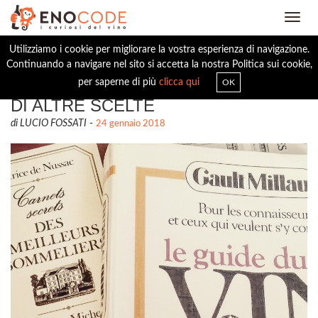
Toggl
navig
Utilizziamo i cookie per migliorare la vostra esperienza di navigazione.
Continuando a navigare nel sito si accetta la nostra Politica sui cookie,
DI ALTRA FRANCIA, DI ALTRI VINI E
per saperne di più
clicca qui
OK
DI ALTRE SCELTE
di LUCIO FOSSATI
-
24 gennaio 2018