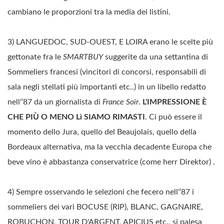
cambiano le proporzioni tra la media dei listini.
3) LANGUEDOC, SUD-OUEST, E LOIRA erano le scelte più
gettonate fra le
SMARTBUY
suggerite da una settantina di
Sommeliers francesi (vincitori di concorsi, responsabili di
sala negli stellati più importanti etc..) in un libello redatto
nell'’87 da un giornalista di
France Soir
.
L'IMPRESSIONE È
CHE PIÙ O MENO Lì SIAMO RIMASTI
. Ci può essere il
momento dello Jura, quello del Beaujolais, quello della
Bordeaux alternativa, ma la vecchia decadente Europa che
beve vino è abbastanza conservatrice (come herr Direktor) .
4) Sempre osservando le selezioni che fecero nell'’87 i
sommeliers dei vari BOCUSE (RIP), BLANC, GAGNAIRE,
ROBUCHON, TOUR D'ARGENT, APICIUS etc.. si palesa