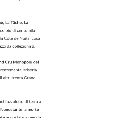
e, La Tâche, La
co più di centomila
lla Côte de Nuits, cosa
zzi da collezionisti.
rand Cru Monopole del
arentemente irrisoria
li altri trenta Grand
l fazzoletto di terra a
.
Nonostante la morte
nte accostato a questa