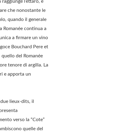
raggiunge l’ettaro, è
sare che nonostante le
olo, quando il generale
i La Romanée continua a
’unica a firmare un vino
négoce Bouchard Pere et
di quello del Romanée
re tenore di argilla. La
ri e apporta un
ue lieux-dits, il
 presenta
mento verso la “Cote”
lambiscono quelle del