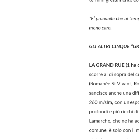
*E’ probabile che ai temp
meno caro.
GLI ALTRI CINQUE “
LA GRAND RUE (1 ha 6
scorre al di sopra del 
(Romanée St.Vivant, Ro
sancisce anche una diff
260 m/slm, con un’espo
profondi e più ricchi d
Lamarche, che ne ha acq
comune, è solo con il m