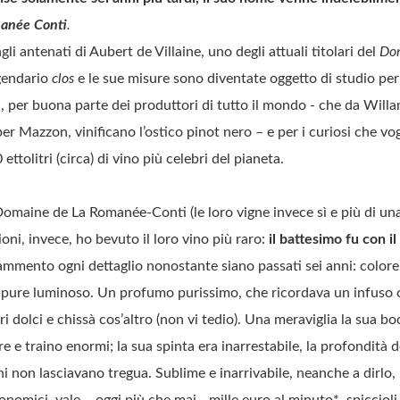
anée Conti
.
i antenati di Aubert de Villaine, uno degli attuali titolari del
Do
ggendario
clos
e le sue misure sono diventate oggetto di studio per 
, per buona parte dei produttori di tutto il mondo - che da Willa
r Mazzon, vinificano l’ostico pinot nero – e per i curiosi che vog
ettolitri (circa) di vino più celebri del pianeta.
Domaine de La Romanée-Conti (le loro vigne invece sì e più di una
ioni, invece, ho bevuto il loro vino più raro:
il battesimo fu con i
ammento ogni dettaglio nonostante siano passati sei anni: color
ppure luminoso. Un profumo purissimo, che ricordava un infuso o
ori dolci e chissà cos’altro (non vi tedio). Una meraviglia la sua bo
e e traino enormi; la sua spinta era inarrestabile, la profondità d
oni non lasciavano tregua. Sublime e inarrivabile, neanche a dirlo, 
nomici, vale – oggi più che mai - mille euro al minuto*, spiccioli 