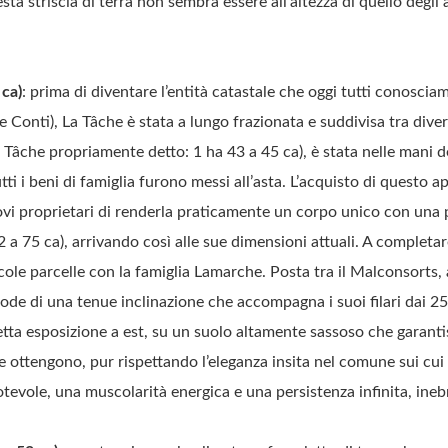
ta striscia di terra non sembra essere all’altezza di quello degli
 ca)
: prima di diventare l’entità catastale che oggi tutti conosci
onti), La Tâche è stata a lungo frazionata e suddivisa tra diver
La Tâche propriamente detto: 1 ha 43 a 45 ca), è stata nelle mani d
tti i beni di famiglia furono messi all’asta. L’acquisto di questo
vi proprietari di renderla praticamente un corpo unico con una 
 a 75 ca), arrivando così alle sue dimensioni attuali. A completa
ole parcelle con la famiglia Lamarche. Posta tra il Malconsorts,
ode di una tenue inclinazione che accompagna i suoi filari dai 2
etta esposizione a est, su un suolo altamente sassoso che garant
ne ottengono, pur rispettando l’eleganza insita nel comune sui cui 
evole, una muscolarità energica e una persistenza infinita, ineb