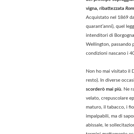
vigna, ribattezzata
Rom
Acquistato nel 1869 dagl
quarant’anni), quel le
intenditori di Borgogna
Wellington, passando pe
condizioni nascano i 40 
Non ho mai visitato il 
resto). In diverse occas
scorderò mai più
. Ne r
velato, crepuscolare e
maturo, il tabacco, i fi
impalpabili, ma di sapor
abissale, le sollecitazi
termini grettamente eco