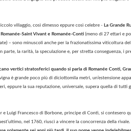
.
iccolo villaggio, così dimesso eppure così celebre -
La Grande Ru
 Romanée-Saint Vivant e Romanée-Conti
(meno di 27 ettari e po
ate) – sono minuscoli anche per la frazionatissima viticoltura de
 parte, la rarità, la speculazione e, per stretta conseguenza, i pre
ccano vertici stratosferici quando si parla di Romanée Conti, G
 vigna è grande poco più di diciottomila metri, un’estensione app
ri, eppure la sua reputazione, universale, supera quella di tutti g
Luigi Francesco di Borbone, principe di Contì, si contesero que
est’ultimo, nel 1760, riuscì a vincere la concorrenza della rivale
nse solamente sei anni più tardi, il suo nome venne indelebilme