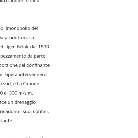
 altri cinque “Grand
amo, (monopolio del
si produttori. La
ei Liger-Belair dal 1833
 appezzamento da parte
porzione del confinante
re l’opera intervennero
 a sud, e La Grande
50 ai 300 m/slm,
isce un drenaggio
ricadono i suoi confini,
riante.