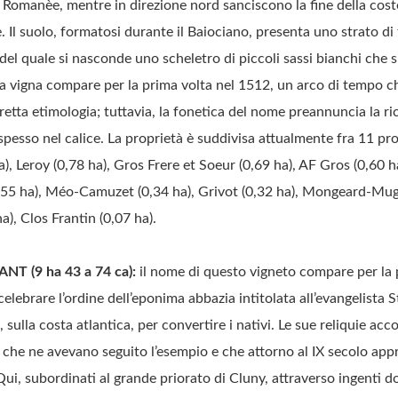
Romanèe, mentre in direzione nord sanciscono la fine della cost
Il suolo, formatosi durante il Baiociano, presenta uno strato di 
o del quale si nasconde uno scheletro di piccoli sassi bianchi che s
a vigna compare per la prima volta nel 1512, un arco di tempo ch
rretta etimologia; tuttavia, la fonetica del nome preannuncia la r
spesso nel calice. La proprietà è suddivisa attualmente fra 11 pr
, Leroy (0,78 ha), Gros Frere et Soeur (0,69 ha), AF Gros (0,60 h
(0,55 ha), Méo-Camuzet (0,34 ha), Grivot (0,32 ha), Mongeard-Mug
a), Clos Frantin (0,07 ha).
T (9 ha 43 a 74 ca):
il nome di questo vigneto compare per la 
celebrare l’ordine dell’eponima abbazia intitolata all’evangelista S
 sulla costa atlantica, per convertire i nativi. Le sue reliquie a
 che ne avevano seguito l’esempio e che attorno al IX secolo app
Qui, subordinati al grande priorato di Cluny, attraverso ingenti 