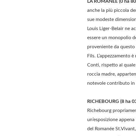
LA ROMANEE (0 ha 80 
anche la più piccola d
sue modeste dimensioni 
Louis Liger-Belair ne a
essere un monopolio del
proveniente da questo 
Fils. L’appezzamento è
Conti, rispetto al qual
roccia madre, apparten
notevole contributo in 
RICHEBOURG (8 ha 03 
Richebourg propriamente
un’esposizione appena 
del Romanée St.Vivant, 