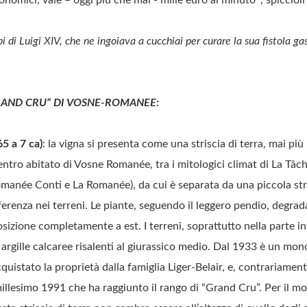
i di Luigi XIV, che ne ingoiava a cucchiai per curare la sua fistola gas
GRAND CRU” DI VOSNE-ROMANEE
:
5 a 7 ca)
: la vigna si presenta come una striscia di terra, mai più
centro abitato di Vosne Romanée, tra i mitologici climat di La Tâ
manée Conti e La Romanée), da cui è separata da una piccola str
erenza nei terreni. Le piante, seguendo il leggero pendio, degra
sizione completamente a est. I terreni, soprattutto nella parte 
i argille calcaree risalenti al giurassico medio. Dal 1933 è un mon
uistato la proprietà dalla famiglia Liger-Belair, e, contrariament
illesimo 1991 che ha raggiunto il rango di “Grand Cru”. Per il mo