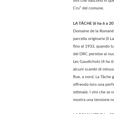
vini che nascono in ques
Cru” del comune.
LA TÂCHE (6 ha 6 a 20
Domaine de la Romanée C
parcella originaria (il 
fino al 1933, quando tu
del DRC permise ai nuo
Les Gaudichots (4 ha 62
alcuni scambi di minusc
Rue, a nord, La Tâche g
offrendo loro una perf
ottimale. I vini che se 
mostra una tensione not