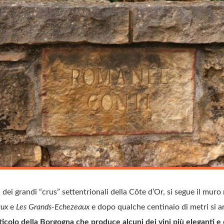
 dei grandi “crus” settentrionali della Côte d’Or, si segue il mur
aux
e
Les Grands-Echezeaux
e dopo qualche centinaio di metri si a
icolo della Borgogna che produce alcuni dei vini più eleganti e 