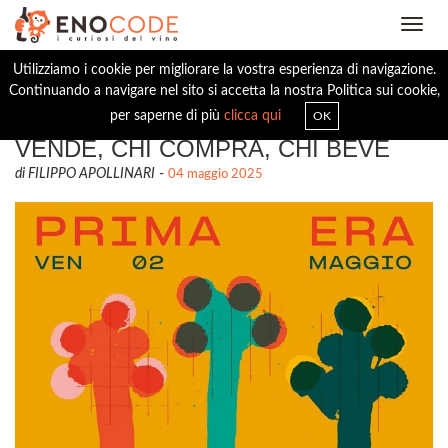
Toggl
navig
Utilizziamo i cookie per migliorare la vostra esperienza di navigazione.
Continuando a navigare nel sito si accetta la nostra Politica sui cookie,
PRIMA ERA, USI E CONSUMI: CHI
per saperne di più
clicca qui
OK
VENDE, CHI COMPRA, CHI BEVE
di FILIPPO APOLLINARI
-
04 maggio 2025