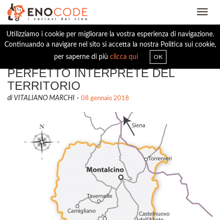
Toggl
navig
Utilizziamo i cookie per migliorare la vostra esperienza di navigazione.
Continuando a navigare nel sito si accetta la nostra Politica sui cookie,
ROSSO DI MONTALCINO, UN
per saperne di più
clicca qui
OK
PERFETTO INTERPRETE DEL
TERRITORIO
di VITALIANO MARCHI
-
08 gennaio 2018