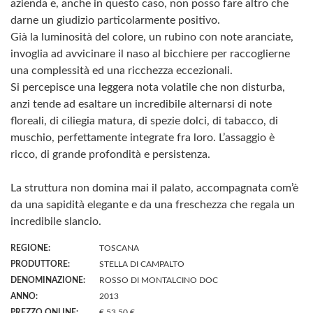
azienda e, anche in questo caso, non posso fare altro che
darne un giudizio particolarmente positivo.
Già la luminosità del colore, un rubino con note aranciate,
invoglia ad avvicinare il naso al bicchiere per raccoglierne
una complessità ed una ricchezza eccezionali.
Si percepisce una leggera nota volatile che non disturba,
anzi tende ad esaltare un incredibile alternarsi di note
floreali, di ciliegia matura, di spezie dolci, di tabacco, di
muschio, perfettamente integrate fra loro. L’assaggio è
ricco, di grande profondità e persistenza.
La struttura non domina mai il palato, accompagnata com’è
da una sapidità elegante e da una freschezza che regala un
incredibile slancio.
REGIONE:
TOSCANA
PRODUTTORE:
STELLA DI CAMPALTO
DENOMINAZIONE:
ROSSO DI MONTALCINO DOC
ANNO:
2013
PREZZO ONLINE:
€ 53,50 €