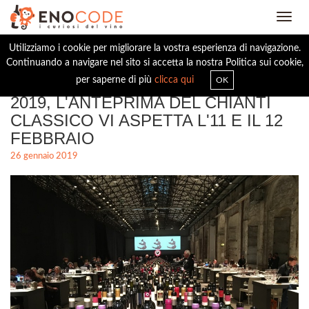
Toggl
navig
Utilizziamo i cookie per migliorare la vostra esperienza di navigazione.
Continuando a navigare nel sito si accetta la nostra Politica sui cookie,
CHIANTI CLASSICO COLLECTION
per saperne di più
clicca qui
OK
2019, L'ANTEPRIMA DEL CHIANTI
CLASSICO VI ASPETTA L'11 E IL 12
FEBBRAIO
26 gennaio 2019