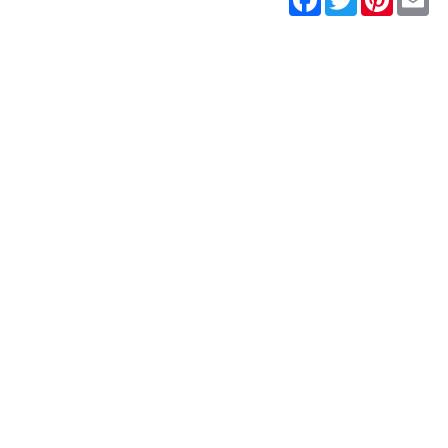
ENOCODE Copyright 2011 - 2026 Tutti i diritti riservati.
Marchi registrati e segni distintivi sono di proprietà dei rispettivi tit