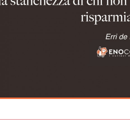
st
ail