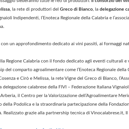
assaggio siederanno tutte le reti di produttori:
il consorzio del vi
lissa
, la rete di produttori del
Greco di Bianco
, la
delegazione ca
gnaioli Indipendenti, l’Enoteca Regionale della Calabria e l’associ
na.
 con un approfondimento dedicato ai vini passiti, ai formaggi natur
alla Regione Calabria con il fondo dedicato agli eventi culturali e
hip del comparto agroalimentare come l’Enoteca Regionale della C
i Cosenza e Cirò e Melissa, la rete Vigne del Greco di Bianco, l’As
 delegazione calabrese della FIVI – Federazione Italiana Vignaiol
 Arberia, il Centro per la Valorizzazione dell’Agroalimentare Mer
io della Podolica e la straordinaria partecipazione della Fondazi
. Realizzato grazie alla partnership tecnica di Vinocalabrese.it, I