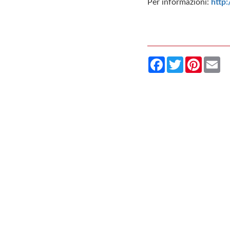
Per informazioni:
http:
Facebook
Twitter
Pintere
Em
ENOCODE Copyright 2011 - 2026 Tutti i diritti riservati.
Marchi registrati e segni distintivi sono di proprietà dei rispettivi tit