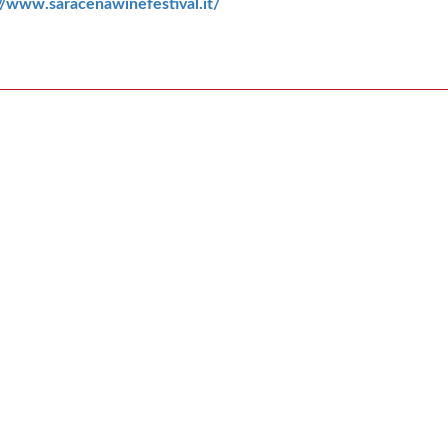
//www.saracenawinefestival.it/
st
ail
olari.