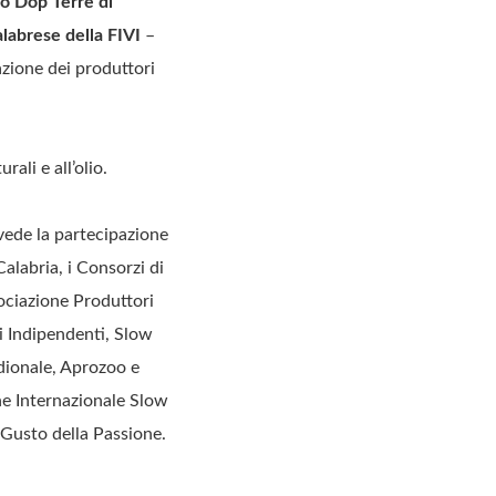
no
Dop Terre di
labrese della FIVI
–
azione dei produttori
ali e all’olio.
 vede la partecipazione
alabria, i Consorzi di
sociazione Produttori
i Indipendenti, Slow
idionale, Aprozoo e
one Internazionale Slow
l Gusto della Passione.