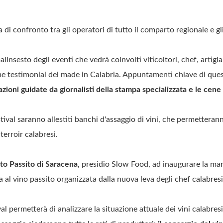
 di confronto tra gli operatori di tutto il comparto regionale e gli
palinsesto degli eventi che vedrà coinvolti viticoltori, chef, artigi
me testimonial del made in Calabria. Appuntamenti chiave di ques
zioni guidate da giornalisti della stampa specializzata e le cene
tival saranno allestiti banchi d'assaggio di vini, che permetteranno
terroir calabresi.
o Passito di Saracena
, presidio Slow Food, ad inaugurare la ma
a al vino passito organizzata dalla nuova leva degli chef calabresi
l permetterà di analizzare la situazione attuale dei vini calabres