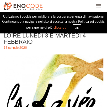
Toggl
navig
Utilizziamo i cookie per migliorare la vostra esperienza di navigazione.
Continuando a navigare nel sito si accetta la nostra Politica sui cookie,
EVENTI: LOIRA, LA LEVÉE DE LA
per saperne di più
clicca qui
OK
LOIRE LUNEDì 3 E MARTEDì 4
FEBBRAIO
18 gennaio 2020